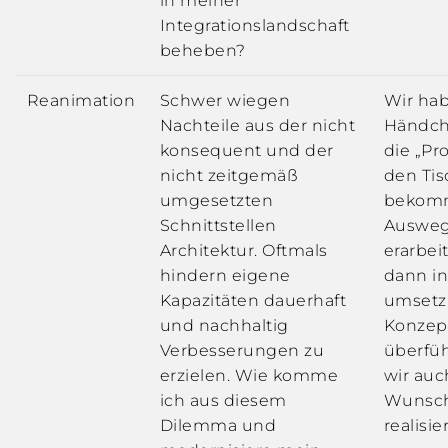
in meiner
Integrationslandschaft
beheben?
Reanimation
Schwer wiegen
Wir ha
Nachteile aus der nicht
Händch
konsequent und der
die „Pr
nicht zeitgemäß
den Tis
umgesetzten
bekom
Schnittstellen
Ausweg
Architektur. Oftmals
erarbei
hindern eigene
dann in
Kapazitäten dauerhaft
umsetz
und nachhaltig
Konzep
Verbesserungen zu
überfüh
erzielen. Wie komme
wir auc
ich aus diesem
Wunsc
Dilemma und
realisie