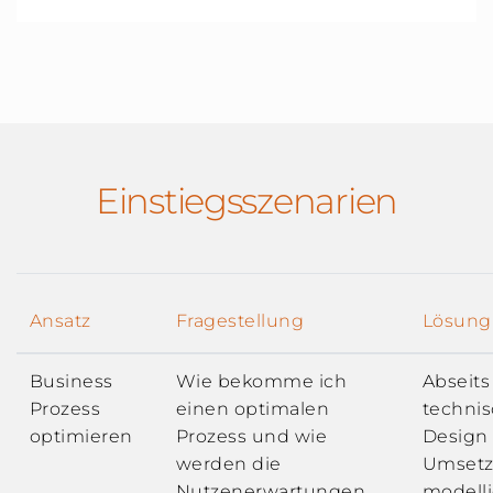
Einstiegsszenarien
Ansatz
Fragestellung
Lösung
Business
Wie bekomme ich
Abseit
Prozess
einen optimalen
techni
optimieren
Prozess und wie
Design
werden die
Umset
Nutzenerwartungen
modelli