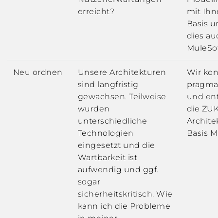
erreicht?
mit Ihn
Basis u
dies au
MuleSo
Neu ordnen
Unsere Architekturen
Wir kon
sind langfristig
pragma
gewachsen. Teilweise
und en
wurden
die ZU
unterschiedliche
Archite
Technologien
Basis M
eingesetzt und die
Wartbarkeit ist
aufwendig und ggf.
sogar
sicherheitskritisch. Wie
kann ich die Probleme