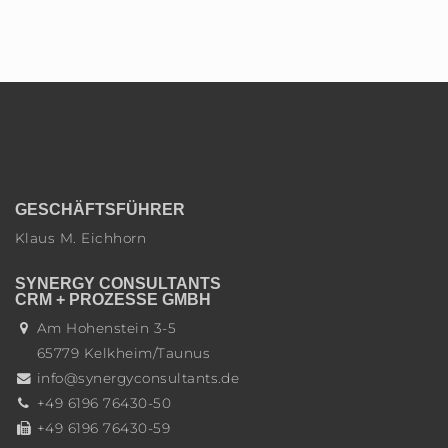
GESCHÄFTSFÜHRER
Klaus M. Eichhorn
SYNERGY CONSULTANTS
CRM + PROZESSE GMBH
Am Hohenstein 3-5
65779
Kelkheim/Taunus
info@synergyconsultants.de
+49 6196 76430-50
+49 6196 76430-59