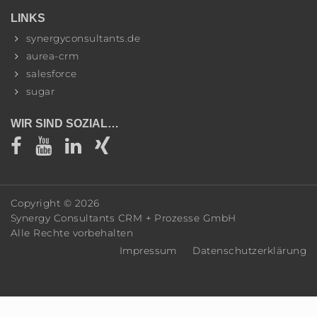
LINKS
synergyconsultants.de
aurea-crm
salesforce
sugar
WIR SIND SOZIAL…
Copyright ©
2026
Synergy Consultants CRM + Prozesse GmbH
Alle Rechte vorbehalten
Impressum
Datenschutzerklärung